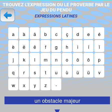
T
R
O
U
V
E
Z
L
'
E
X
P
R
E
S
S
I
O
N
O
U
L
E
P
R
O
V
E
R
B
E
P
A
R
L
E
J
E
U
D
U
P
E
N
D
U
EXPRESSIONS LATINES
a
à
â
b
c
ç
d
e
é
è
ê
ë
f
g
h
i
î
ï
j
k
l
m
n
o
ô
ö
p
q
r
s
t
u
ù
û
ü
v
w
x
y
z
-
un obstacle majeur
▼