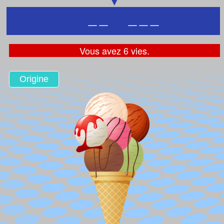
_
_
_
_
_
Vous avez 6 vies.
Origine