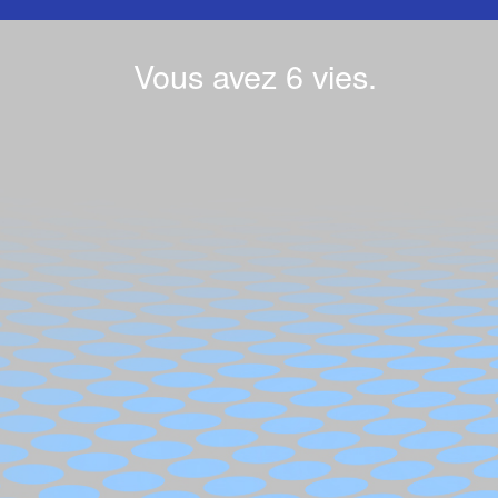
Vous avez 6 vies.