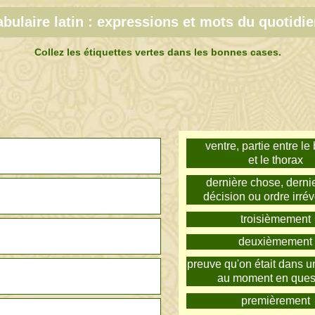
bulaire latin : expressions et mots du quotidie
Collez les étiquettes vertes dans les bonnes cases.
ventre, partie entre le
et le thorax
dernière chose, derni
décision ou ordre irré
troisièmement
deuxièmement
preuve qu'on était dans un
au moment en ques
premièrement