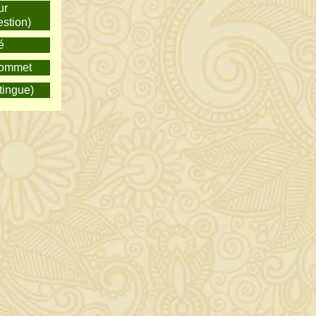
ur
uestion)
é
 sommet
stingue)