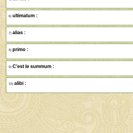
ultimatum :
6)
alias :
7)
primo :
8)
C'est le summum :
9)
alibi :
10)