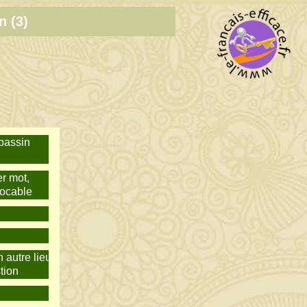
n (3)
 bassin
er mot,
vocable
 autre lieu
tion