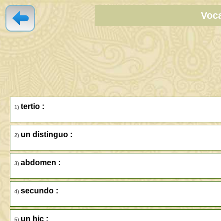
Voca
tertio :
1)
un distinguo :
2)
abdomen :
3)
secundo :
4)
un hic :
5)