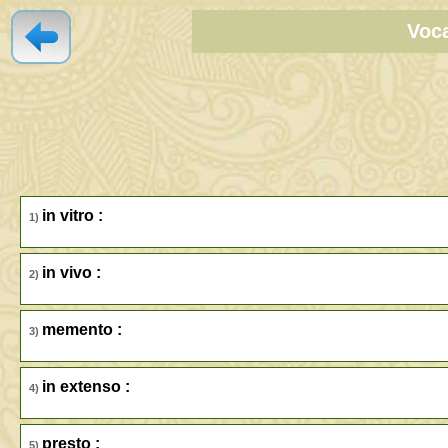
Voca
in vitro :
1)
in vivo :
2)
memento :
3)
in extenso :
4)
presto :
5)