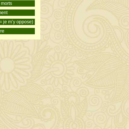
s morts
ment
(= je m’y oppose)
rre