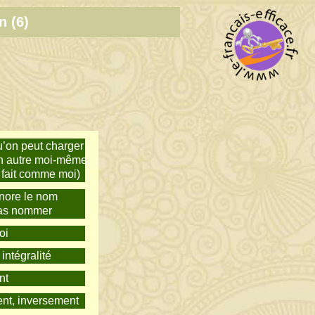
n (6)
’on peut charger
(un autre moi-même,
fait comme moi)
nore le nom
pas nommer
oi
intégralité
nt
ent, inversement