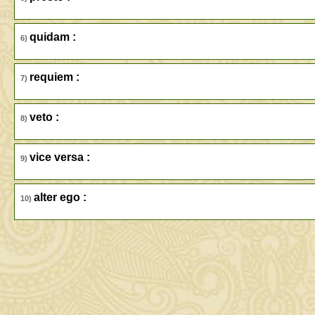
quidam :
6)
requiem :
7)
veto :
8)
vice versa :
9)
alter ego :
10)