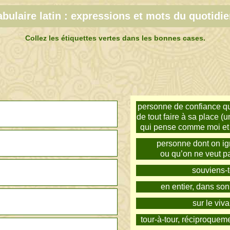
bulaire latin : expressions et mots du quotidie
Collez les étiquettes vertes dans les bonnes cases.
personne de confiance qu
de tout faire à sa place 
qui pense comme moi et 
personne dont on ig
ou qu’on ne veut 
souviens-t
en entier, dans son 
sur le viva
tour-à-tour, réciproquem