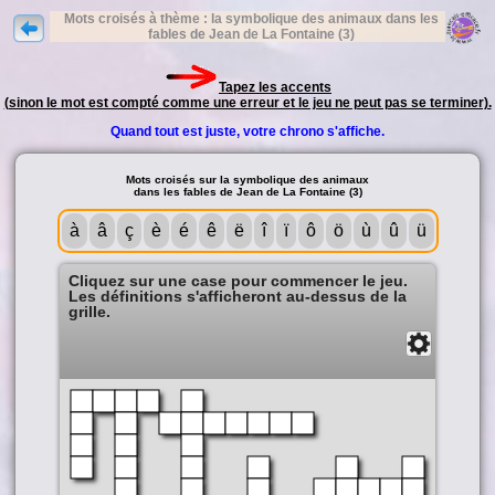
Mots croisés à thème : la symbolique des animaux dans les
fables de Jean de La Fontaine (3)
Tapez les accents
(sinon le mot est compté comme une erreur et le jeu ne peut pas se terminer).
Quand tout est juste, votre chrono s'affiche.
Mots croisés sur la symbolique des animaux
dans les fables de Jean de La Fontaine (3)
à
â
ç
è
é
ê
ë
î
ï
ô
ö
ù
û
ü
Cliquez sur une case pour commencer le jeu.
Les définitions s'afficheront au-dessus de la
grille.
Solution
Fermer