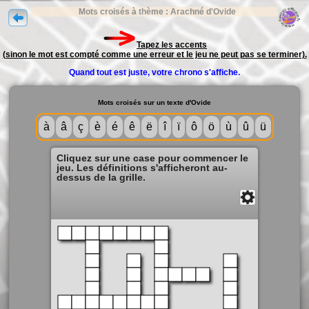
Mots croisés à thème : Arachné d'Ovide
Tapez les accents
(sinon le mot est compté comme une erreur et le jeu ne peut pas se terminer).
Quand tout est juste, votre chrono s'affiche.
Mots croisés sur un texte d'Ovide
à
â
ç
è
é
ê
ë
î
ï
ô
ö
ù
û
ü
Cliquez sur une case pour commencer le
jeu. Les définitions s'afficheront au-
dessus de la grille.
Solution
Fermer