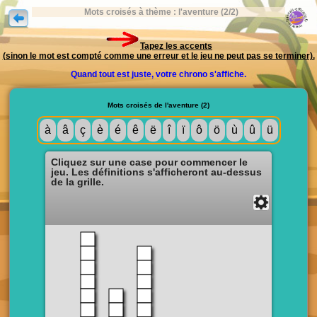
Mots croisés à thème : l'aventure (2/2)
Tapez les accents
(sinon le mot est compté comme une erreur et le jeu ne peut pas se terminer).
Quand tout est juste, votre chrono s'affiche.
Mots croisés de l'aventure (2)
à
â
ç
è
é
ê
ë
î
ï
ô
ö
ù
û
ü
Cliquez sur une case pour commencer le
jeu. Les définitions s'afficheront au-dessus
de la grille.
Solution
Fermer