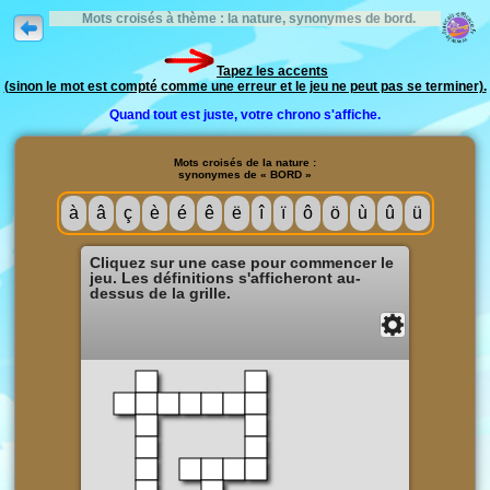
Mots croisés à thème : la nature, synonymes de bord.
Tapez les accents
(sinon le mot est compté comme une erreur et le jeu ne peut pas se terminer).
Quand tout est juste, votre chrono s'affiche.
Mots croisés de la nature :
synonymes de « BORD »
à
â
ç
è
é
ê
ë
î
ï
ô
ö
ù
û
ü
Cliquez sur une case pour commencer le
jeu. Les définitions s'afficheront au-
dessus de la grille.
Solution
Fermer