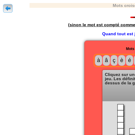
Mots crois
(sinon le mot est compté comme u
Quand tout est j
Mots 
à
â
ç
è
é
Cliquez sur u
jeu. Les défini
dessus de la gr