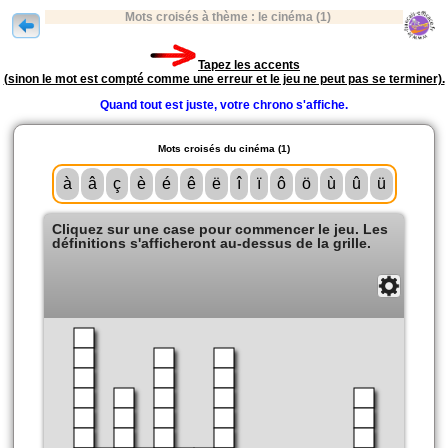
Mots croisés à thème : le cinéma (1)
Tapez les accents
(sinon le mot est compté comme une erreur et le jeu ne peut pas se terminer).
Quand tout est juste, votre chrono s'affiche.
Mots croisés du cinéma (1)
à
â
ç
è
é
ê
ë
î
ï
ô
ö
ù
û
ü
Cliquez sur une case pour commencer le jeu. Les
définitions s'afficheront au-dessus de la grille.
Solution
Fermer