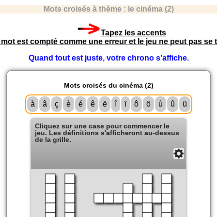
Mots croisés à thème : le cinéma (2)
Tapez les accents
e mot est compté comme une erreur et le jeu ne peut pas se t
Quand tout est juste, votre chrono s'affiche.
Mots croisés du cinéma (2)
à
â
ç
è
é
ê
ë
î
ï
ô
ö
ù
û
ü
Cliquez sur une case pour commencer le
jeu. Les définitions s'afficheront au-dessus
de la grille.
Solution
Fermer