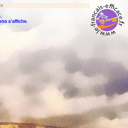
ns
.
no s'affiche.