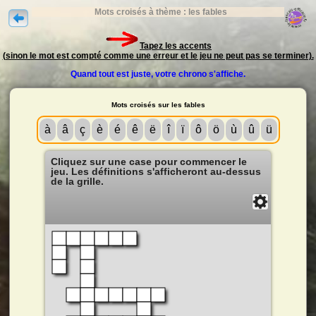
Mots croisés à thème : les fables
Tapez les accents
(sinon le mot est compté comme une erreur et le jeu ne peut pas se terminer).
Quand tout est juste, votre chrono s'affiche.
Mots croisés sur les fables
à
â
ç
è
é
ê
ë
î
ï
ô
ö
ù
û
ü
Cliquez sur une case pour commencer le
jeu. Les définitions s'afficheront au-dessus
de la grille.
Solution
Fermer