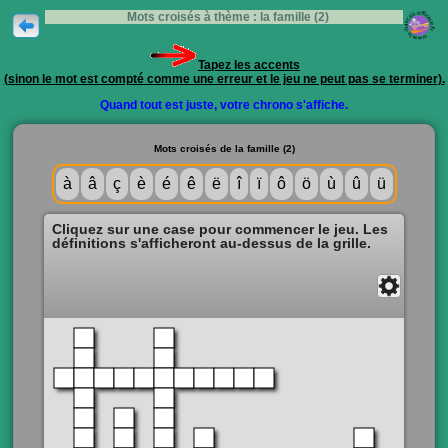
Mots croisés à thème : la famille (2)
Tapez les accents
(sinon le mot est compté comme une erreur et le jeu ne peut pas se terminer).
Quand tout est juste, votre chrono s'affiche.
Mots croisés de la famille (2)
à
â
ç
è
é
ê
ë
î
ï
ô
ö
ù
û
ü
Cliquez sur une case pour commencer le jeu. Les
définitions s'afficheront au-dessus de la grille.
Solution
Fermer