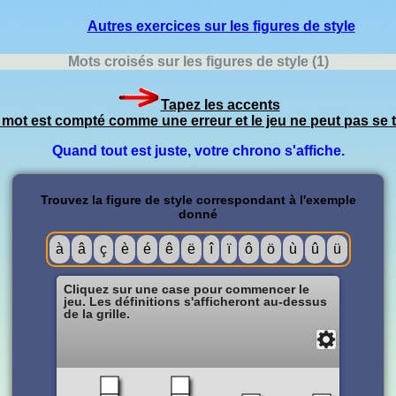
Autres exercices sur les figures de style
Mots croisés sur les figures de style (1)
Tapez les accents
e mot est compté comme une erreur et le jeu ne peut pas se t
Quand tout est juste, votre chrono s'affiche.
Trouvez la figure de style correspondant à l'exemple
donné
à
â
ç
è
é
ê
ë
î
ï
ô
ö
ù
û
ü
Cliquez sur une case pour commencer le
jeu. Les définitions s'afficheront au-dessus
de la grille.
Solution