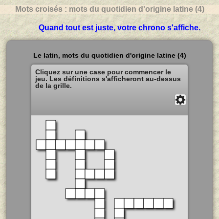
Mots croisés : mots du quotidien d'origine latine (4)
Quand tout est juste, votre chrono s'affiche.
Le latin, mots du quotidien d'origine latine (4)
Cliquez sur une case pour commencer le
jeu. Les définitions s'afficheront au-dessus
de la grille.
Solution
Fermer