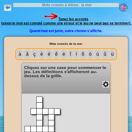
Mots croisés à thème : la mer
Tapez les accents
(sinon le mot est compté comme une erreur et le jeu ne peut pas se terminer).
Quand tout est juste, votre chrono s'affiche.
Mots croisés de la mer
à
â
ç
è
é
ê
ë
î
ï
ô
ö
ù
û
ü
Cliquez sur une case pour commencer le
jeu. Les définitions s'afficheront au-
dessus de la grille.
Solution
Fermer