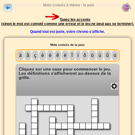
Mots croisés à thème : la paix
Tapez les accents
(sinon le mot est compté comme une erreur et le jeu ne peut pas se terminer).
Quand tout est juste, votre chrono s'affiche.
Mots croisés de la paix
à
â
ç
è
é
ê
ë
î
ï
ô
ö
ù
û
ü
Cliquez sur une case pour commencer le jeu.
Les définitions s'afficheront au-dessus de la
grille.
Solution
Fermer