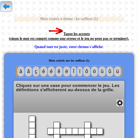
Mots croisés à thème : les suffixes (1)
Tapez les accents
(sinon le mot est compté comme une erreur et le jeu ne peut pas se terminer).
Quand tout est juste, votre chrono s'affiche.
Mots croisés sur les suffixes (1)
à
â
ç
è
é
ê
ë
î
ï
ô
ö
ù
û
ü
Cliquez sur une case pour commencer le jeu. Les
définitions s'afficheront au-dessus de la grille.
Solution
Fermer