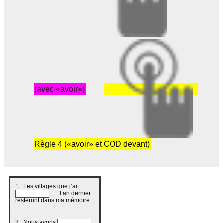
(avec «avoir»)
Règle 4 («avoir» et COD devant)
1. Les villages que j’ai
… l’an dernier
resteront dans ma mémoire.
2. Nous avons