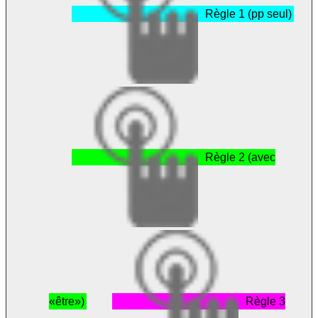
Règle 1 (pp seul)
Règle 2 (avec
«être»)
Règle 3