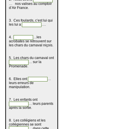
… nos valises au comptoir
d’Air France.
3. Ces foulards, c’est lui qui
les lui a
….
4.
…les
acrobates se retrouvent sur
les chars du carnaval niçois.
5. Les chars du carnaval ont
… sur la
Promenade.
6. Elles ont
…
leurs erreurs de
manipulation.
7. Les enfants ont
… leurs parents
après la sortie.
8. Les collégiens et les
collégiennes se sont
… dans cette