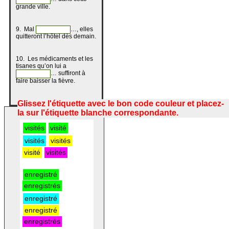
grande ville.
9. Mal
…, elles
quitteront l’hôtel dès demain.
10. Les médicaments et les
tisanes qu’on lui a
… suffiront à
faire baisser la fièvre.
visités
visité
visités
visités
visité
visités
enregistré
enregistrés
enregistré
enregistré
enregistrés