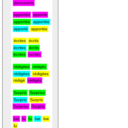
découverts
apportée
apporté
apportée
apportée
apporté
apportée
écrites
écrits
écrites
écrits
écrites
écrites
rédigées
rédigés
rédigées
rédigées
rédigé
rédigés
Surpris
Surprise
Surpris
Surpris
Surprise
Surpris
lue
lu
lu
lue
lue
lu