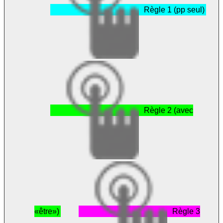
Règle 1 (pp seul)
Règle 2 (avec
«être»)
Règle 3