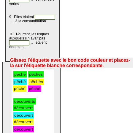
vertes.
9. Elles étaient
… à la consommation.
10. Pourtant, les risques
auxquels il n’avait pas
… étaient
énormes.
pêché
pêchés
pêché
pêchés
pêché
pêché
découverts
découvert
découvert
découvert
découvert