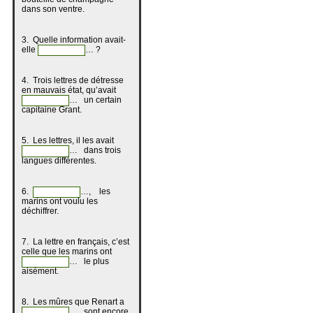
dans son ventre.
3. Quelle information avait-
elle
… ?
4. Trois lettres de détresse
en mauvais état, qu’avait
… un certain
capitaine Grant.
5. Les lettres, il les avait
… dans trois
langues différentes.
6.
…, les
marins ont voulu les
déchiffrer.
7. La lettre en français, c’est
celle que les marins ont
… le plus
aisément.
8. Les mûres que Renart a
… sont encore