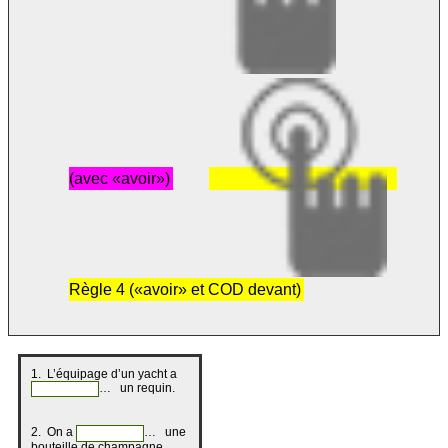
(avec «avoir»)
Règle 4 («avoir» et COD devant)
1. L’équipage d’un yacht a
… un requin.
2. On a
… une
bouteille de champagne