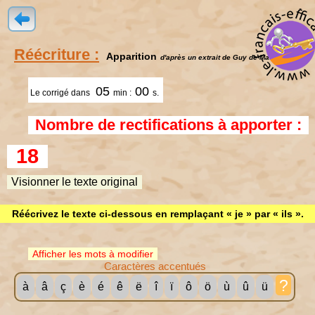
Réécriture :
Apparition
d'après un extrait de Guy de Maupassant
05
00
Le corrigé dans
min :
s.
Nombre de rectifications à apporter :
18
Visionner le texte original
Réécrivez le texte ci-dessous en remplaçant « je » par « ils ».
Afficher les mots à modifier
Caractères accentués
?
à
â
ç
è
é
ê
ë
î
ï
ô
ö
ù
û
ü