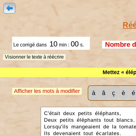
Réé
10
00
Nombre de
Le corrigé dans
min :
s.
Visionner le texte à réécrire
Mettez « élép
Afficher les mots à modifier
à
â
ç
è
é