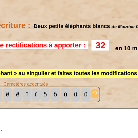
criture :
Deux petits éléphants blancs
de Maurice 
32
 rectifications à apporter :
en 10 m
hant » au singulier et faites toutes les modification
Caractères accentués
?
ê
ë
î
ï
ô
ö
ù
û
ü