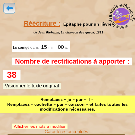
Réécriture :
Épitaphe pour un lièvre
de Jean Richepin, La chanson des gueux, 1881
15
00
Le corrigé dans
min :
s.
Nombre de rectifications à apporter :
38
Visionner le texte original
Remplacez « je » par « il ».
Remplacez « cachette » par « caisson » et faites toutes les
modifications nécessaires.
Afficher les mots à modifier
Caractères accentués