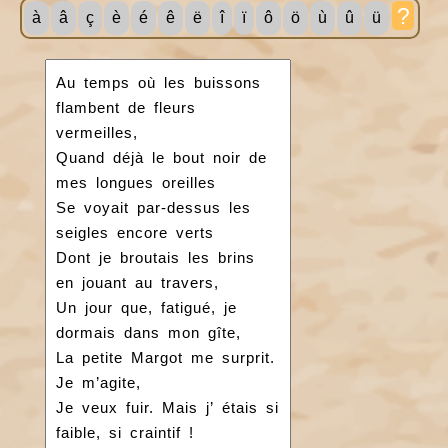
?
à
â
ç
è
é
ê
ë
î
ï
ô
ö
ù
û
ü