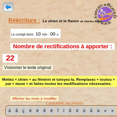
Réécriture :
Le chien et le flacon
de Charles Baudelaire
10
00
Le corrigé dans
min :
s.
Nombre de rectifications à apporter :
22
Visionner le texte original
Mettez « chien » au féminin et tutoyez-la. Remplacez « toutou »
par « muse » et faites toutes les modifications nécessaires.
Afficher les mots à modifier
Caractères accentués
à
â
ç
è
é
ê
ë
î
ï
ô
ö
ù
û
ü
«
»