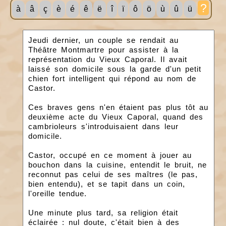
?
à
â
ç
è
é
ê
ë
î
ï
ô
ö
ù
û
ü