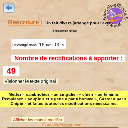
Réécriture :
Un fait divers (arrangé pour l'exercice)
d'Alphonse Allais
15
00
Le corrigé dans
min :
s.
Nombre de rectifications à apporter :
49
Visionner le texte original
Mettez « cambrioleur » au singulier, « chien » au féminin.
Remplacez « couple » et « gens » par « homme », Castor » par «
Chipie » et faites toutes les modifications nécessaires.
Afficher les mots à modifier
Caractères accentués