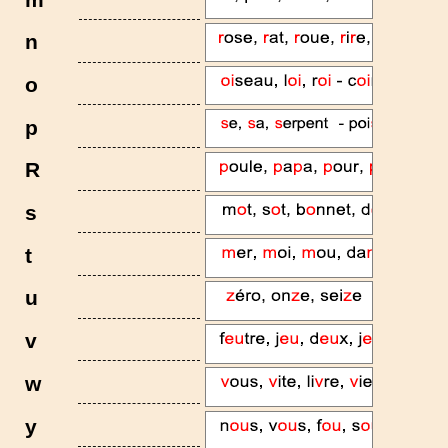
n
o
p
R
s
t
u
v
w
y