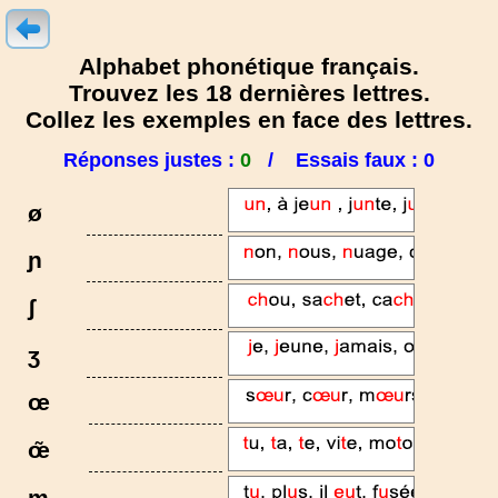
Alphabet phonétique français.
Trouvez les 18 dernières lettres.
Collez les exemples en face des lettres.
Réponses justes :
0
/
Essais faux :
0
ø
ɲ
ʃ
ʒ
œ
œ̃
m