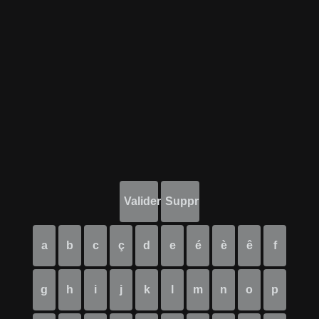
Valider
Suppr
a
b
c
ç
d
e
é
è
ê
f
g
h
i
j
k
l
m
n
o
p