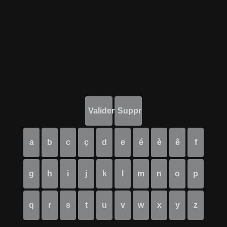
Valider
Suppr
a
b
c
ç
d
e
é
è
ê
f
g
h
i
j
k
l
m
n
o
p
q
r
s
t
u
v
w
x
y
z