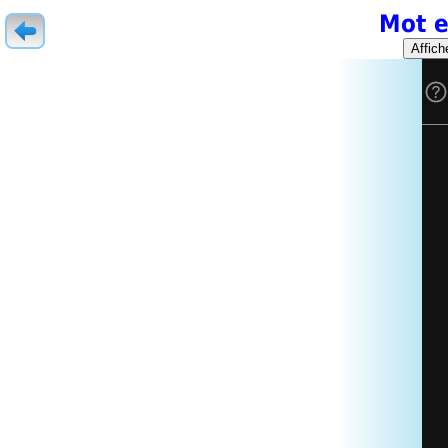
Mot e
Affich