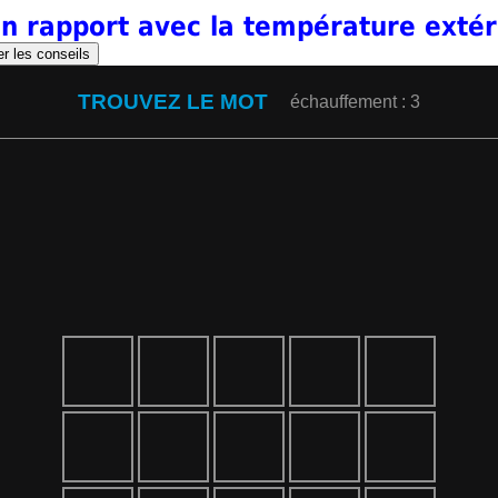
n rapport avec la température extér
er les conseils
TROUVEZ LE MOT
échauffement : 3