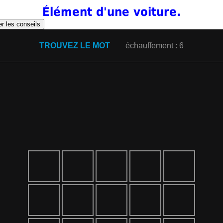
Élément d'une voiture.
er les conseils
TROUVEZ LE MOT
échauffement : 6