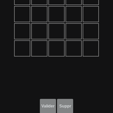
Valider
Suppr