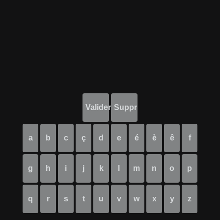
Valider
Suppr
a
b
c
ç
d
e
é
è
ê
f
g
h
i
j
k
l
m
n
o
p
q
r
s
t
u
v
w
x
y
z