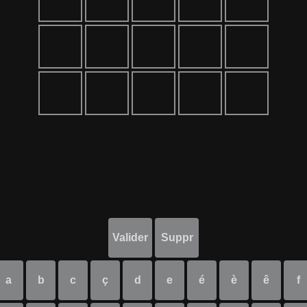
Valider
Suppr
a
b
c
ç
d
e
é
è
ê
f