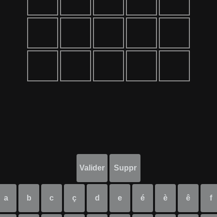
Valider
Suppr
a
b
c
ç
d
e
é
è
ê
f