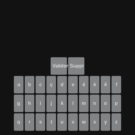
Valider
Suppr
a
b
c
ç
d
e
é
è
ê
f
g
h
i
j
k
l
m
n
o
p
q
r
s
t
u
v
w
x
y
z