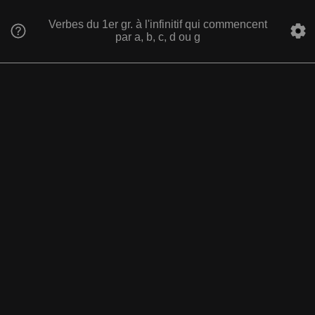
Verbes du 1er gr. à l'infinitif qui commencent
par a, b, c, d ou g