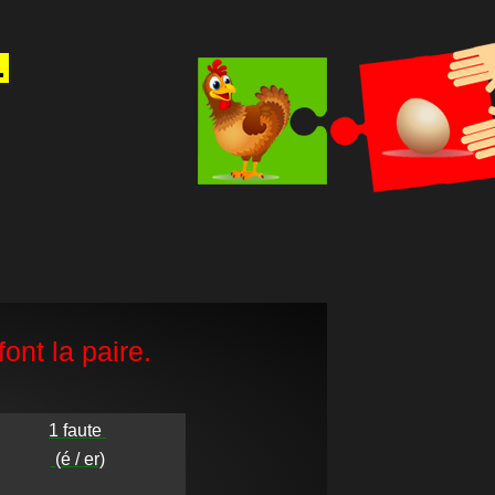
.
ont la paire.
1 faute 

 (é / er)