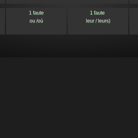
1 faute

1 faute 

ou /où
leur / leurs)