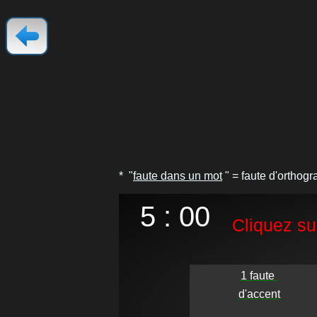
* "
faute dans un mot
" = faute d'orthogr
5 : 00
Cliquez sur
1 faute 

d'accent