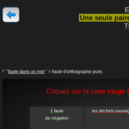
E
Une seule paire
T
* "
faute dans un mot
" = faute d'orthographe pure.
Cliquez sur la case rouge E
1 faute

les déchets sauva
de négation