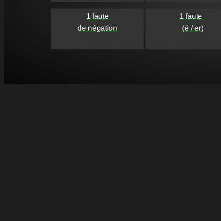
1 faute

1 faute 

de négation
 (é / er)