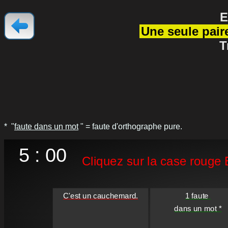
E
Une seule paire
T
* "
faute dans un mot
" = faute d'orthographe pure.
5 : 00
Cliquez sur la case rouge E
C'est un cauchemard.
1 faute 

dans un mot *