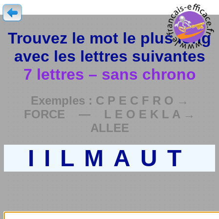
Trouvez le mot le plus long
avec les lettres suivantes
7 lettres – sans chrono
Exemples : C P E C F R O →
FORCE — L E O E K L A →
ALLEE
IILMAUT