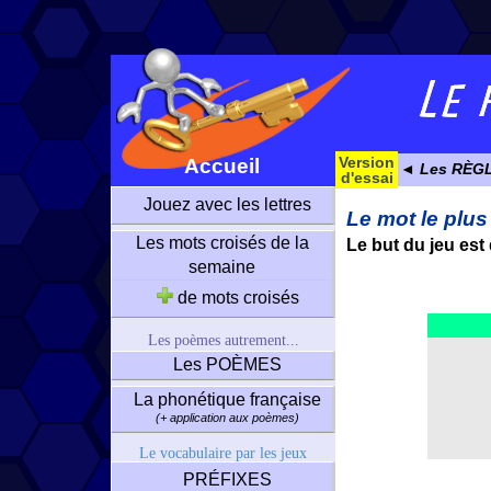
Version
Accueil
◄ Les RÈG
d'essai
Jouez avec les lettres
Le mot le plus
Les mots croisés de la
Le but du jeu est 
semaine
de mots croisés
Les poèmes autrement...
Les POÈMES
La phonétique française
(+ application aux poèmes)
Le vocabulaire par les jeux
PRÉFIXES