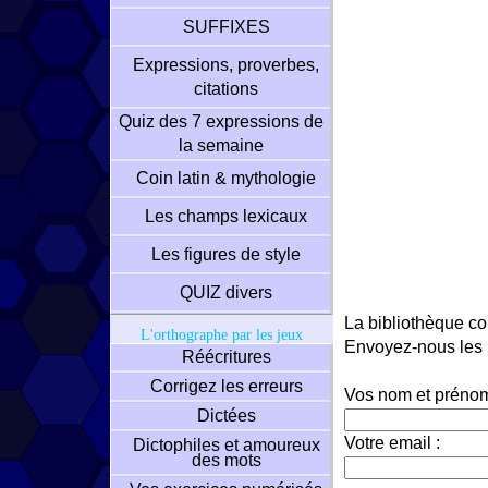
SUFFIXES
Expressions, proverbes,
citations
Quiz des 7 expressions de
la semaine
Coin latin & mythologie
Les champs lexicaux
Les figures de style
QUIZ divers
La bibliothèque co
L'orthographe par les jeux
Envoyez-nous les m
Réécritures
Corrigez les erreurs
Vos nom et prénom
Dictées
Votre email :
Dictophiles et amoureux
des mots