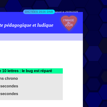
DICTÉES 2026 DNB
ajouté le 26/06/2026
te pédagogique et ludique
 10 lettres : le bug est réparé
ns chrono
 secondes
 secondes