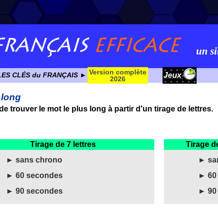
un si
Version complète
Jeux
LES CLÉS du FRANÇAIS ►
2026
 long
de trouver le mot le plus long à partir d'un tirage de lettres.
Tirage de 7 lettres
Tirage de
► sans chrono
► sa
► 60 secondes
► 60
► 90 secondes
► 90