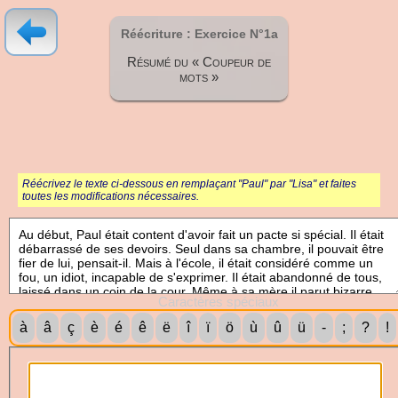
Réécriture : Exercice N°1a
Résumé du « Coupeur de
mots »
Réécrivez le texte ci-dessous en remplaçant "Paul" par "Lisa" et faites
toutes les modifications nécessaires.
Caractères spéciaux
à
â
ç
è
é
ê
ë
î
ï
ö
ù
û
ü
-
;
?
!