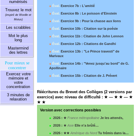
numérisés
●
Éval.
Exercice 7b : L'amitié
Trouvez le mot
●
Éval.
Exercice 8b : Le poisson d'Einstein
(inspiré de Wordle et
Motus)
●
Éval.
Exercice 9b : Pour la chasse aux lions
Les scrabbles
●
Éval.
Exercice 10b : Citation sur la poésie
Mot le plus
●
Éval.
Exercice 11b : Citation de John Lennon
long
●
Éval.
Exercice 12b : Citations de Gandhi
Mastermind
●
Éval.
Exercice 13b : "Le Prince travesti" de
des lettres
Marivaux
Pour mieux se
●
Éval.
Exercice 14b : "Venez jusqu'au bord" de G.
concentrer
Apollinaire
Exercez votre
●
Éval.
Exercice 15b : Citation de J. Prévert
mémoire et
votre
concentration
Réécritures du Brevet des Collèges (2 versions par
3 minutes de
exercice) avec niveau de difficulté : ★ — ★ ★ — ★
relaxation
★ ★
Version avec corrections possibles
●
2026 : ★
France métropolitaine
Je les attends,
●
2026 : ★
Asie
Elle n'a brûlé…
●
2026 : ★★
Amérique du Nord
Tu frémis dans la…