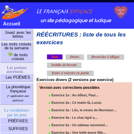
un site pédagogique et ludique
Accueil
Jouez avec les
RÉÉCRITURES : liste de tous les
lettres
exercices
Les mots croisés
de la semaine
de mots
Tout
Divers
Brevet des Collèges
croisés
Inédits de brevets
Les poèmes
autrement…
Textes à réécrire en partie
Les POÈMES
Exercices divers (2 versions par exercice)
La phonétique
Version avec corrections possibles
française
●
Exercice 1a : Au début, Paul…
(+ application aux
poèmes)
●
Exercice 2a : Ce matin-là, Lucas
Le vocabulaire
●
Exercice 3a : Léo, le neveu de Monsieur…
par les jeux
●
Exercice 4a : Le chat tigré a…
PRÉFIXES
●
Exercice 5a : Un tableau renommé…
SUFFIXES
●
Exercice 6a : Une belle jeune fille…