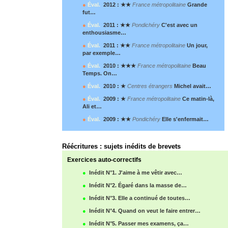
●
Éval.
2012 : ★★
France métropolitaine
Grande
fut…
●
Éval.
2011 : ★★
Pondichéry
C'est avec un
enthousiasme…
●
Éval.
2011 : ★★
France métropolitaine
Un jour,
par exemple…
●
Éval.
2010 : ★★★
France métropolitaine
Beau
Temps. On…
●
Éval.
2010 : ★
Centres étrangers
Michel avait…
●
Éval.
2009 : ★
France métropolitaine
Ce matin-là,
Ali et…
●
Éval.
2009 : ★★
Pondichéry
Elle s'enfermait…
Réécritures : sujets inédits de brevets
Exercices auto-correctifs
●
Inédit N°1. J'aime à me vêtir avec…
●
Inédit N°2. Égaré dans la masse de…
●
Inédit N°3. Elle a continué de toutes…
●
Inédit N°4. Quand on veut le faire entrer…
●
Inédit N°5. Passer mes examens, ça…