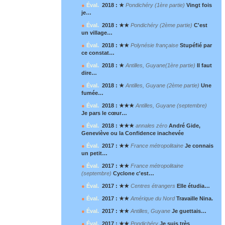
●
Éval.
2018 : ★
Pondichéry (1
ère
partie)
Vingt fois
je…
●
Éval.
2018 : ★★
Pondichéry (2
ème
partie)
C'est
un village…
●
Éval.
2018 : ★★
Polynésie française
Stupéfié par
ce constat…
●
Éval.
2018 : ★
Antilles, Guyane(1
ère
partie)
Il faut
dire…
●
Éval.
2018 : ★
Antilles, Guyane (2
ème
partie)
Une
fumée…
●
Éval.
2018 : ★★★
Antilles, Guyane (septembre)
Je pars le cœur…
●
Éval.
2018 : ★★★
annales zéro
André Gide,
Geneviève ou la Confidence inachevée
●
Éval.
2017 : ★★
France métropolitaine
Je connais
un petit…
●
Éval.
2017 : ★★
France métropolitaine
(septembre)
Cyclone c'est…
●
Éval.
2017 : ★★
Centres étrangers
Elle étudia…
●
Éval.
2017 : ★★
Amérique du Nord
Travaille Nina.
●
Éval.
2017 : ★★
Antilles, Guyane
Je guettais…
●
Éval.
2017 : ★★
Pondichéry
Je suis très