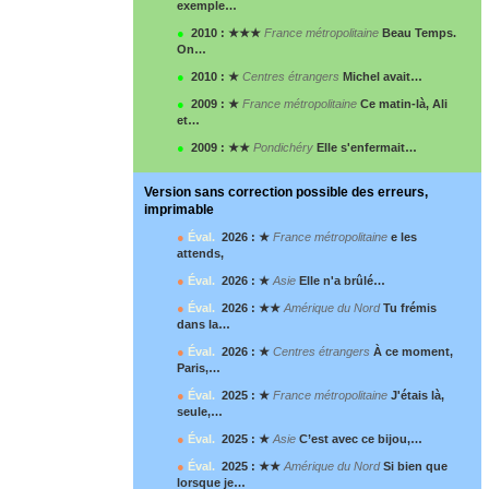
exemple…
●
2010 : ★★★
France métropolitaine
Beau Temps.
On…
●
2010 : ★
Centres étrangers
Michel avait…
●
2009 : ★
France métropolitaine
Ce matin-là, Ali
et…
●
2009 : ★★
Pondichéry
Elle s'enfermait…
Version sans correction possible des erreurs,
imprimable
●
Éval.
2026 : ★
France métropolitaine
e les
attends,
●
Éval.
2026 : ★
Asie
Elle n'a brûlé…
●
Éval.
2026 : ★★
Amérique du Nord
Tu frémis
dans la…
●
Éval.
2026 : ★
Centres étrangers
À ce moment,
Paris,…
●
Éval.
2025 : ★
France métropolitaine
J'étais là,
seule,…
●
Éval.
2025 : ★
Asie
C’est avec ce bijou,…
●
Éval.
2025 : ★★
Amérique du Nord
Si bien que
lorsque je…