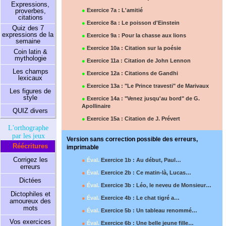
Expressions,
proverbes,
●
Exercice 7a : L'amitié
citations
●
Exercice 8a : Le poisson d'Einstein
Quiz des 7
expressions de la
●
Exercice 9a : Pour la chasse aux lions
semaine
●
Exercice 10a : Citation sur la poésie
Coin latin &
mythologie
●
Exercice 11a : Citation de John Lennon
Les champs
●
Exercice 12a : Citations de Gandhi
lexicaux
●
Exercice 13a : "Le Prince travesti" de Marivaux
Les figures de
style
●
Exercice 14a : "Venez jusqu'au bord" de G.
Apollinaire
QUIZ divers
●
Exercice 15a : Citation de J. Prévert
L'orthographe
par les jeux
Version sans correction possible des erreurs,
Réécritures
imprimable
Corrigez les
●
Éval.
Exercice 1b : Au début, Paul…
erreurs
●
Éval.
Exercice 2b : Ce matin-là, Lucas…
Dictées
●
Éval.
Exercice 3b : Léo, le neveu de Monsieur…
Dictophiles et
●
Éval.
Exercice 4b : Le chat tigré a…
amoureux des
mots
●
Éval.
Exercice 5b : Un tableau renommé…
Vos exercices
●
Éval.
Exercice 6b : Une belle jeune fille…