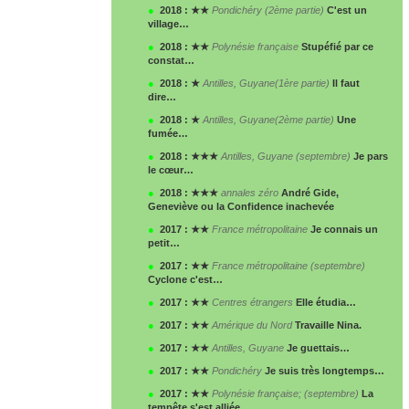
●
2018 : ★★
Pondichéry (2
ème
partie)
C'est un
village…
●
2018 : ★★
Polynésie française
Stupéfié par ce
constat…
●
2018 : ★
Antilles, Guyane(1
ère
partie)
Il faut
dire…
●
2018 : ★
Antilles, Guyane(2
ème
partie)
Une
fumée…
●
2018 : ★★★
Antilles, Guyane (septembre)
Je pars
le cœur…
●
2018 : ★★★
annales zéro
André Gide,
Geneviève ou la Confidence inachevée
●
2017 : ★★
France métropolitaine
Je connais un
petit…
●
2017 : ★★
France métropolitaine (septembre)
Cyclone c'est…
●
2017 : ★★
Centres étrangers
Elle étudia…
●
2017 : ★★
Amérique du Nord
Travaille Nina.
●
2017 : ★★
Antilles, Guyane
Je guettais…
●
2017 : ★★
Pondichéry
Je suis très longtemps…
●
2017 : ★★
Polynésie française; (septembre)
La
tempête s'est alliée…