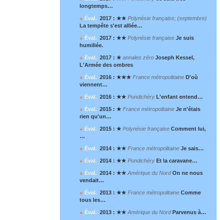
longtemps…
●
Éval.
2017 : ★★
Polynésie française; (septembre)
La tempête s'est alliée…
●
Éval.
2017 : ★★
Polynésie française
Je suis
humiliée.
●
Éval.
2017 : ★
annales zéro
Joseph Kessel,
L'Armée des ombres
●
Éval.
2016 : ★★★
France métropolitaine
D'où
viennent…
●
Éval.
2016 : ★★
Pondichéry
L'enfant entend…
●
Éval.
2015 : ★
France métropolitaine
Je n'étais
rien qu'un…
●
Éval.
2015 : ★
Polynésie française
Comment lui,
…
●
Éval.
2014 : ★★
France métropolitaine
Je sais…
●
Éval.
2014 : ★★
Pondichéry
Et la caravane…
●
Éval.
2014 : ★★
Amérique du Nord
On ne nous
vendait…
●
Éval.
2013 : ★★
France métropolitaine
Comme
tous les…
●
Éval.
2013 : ★★
Amérique du Nord
Parvenus à…