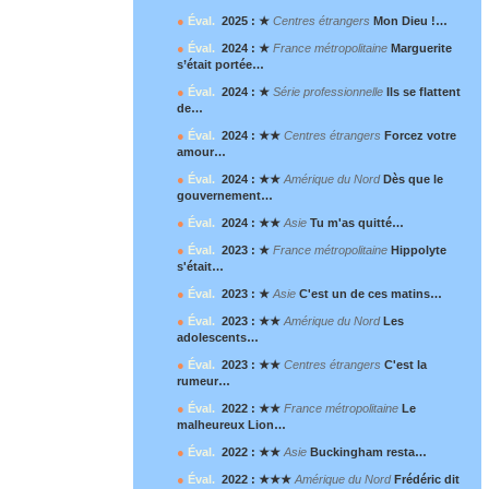
●
Éval.
2025 : ★
Centres étrangers
Mon Dieu !…
●
Éval.
2024 : ★
France métropolitaine
Marguerite
s’était portée…
●
Éval.
2024 : ★
Série professionnelle
Ils se flattent
de…
●
Éval.
2024 : ★★
Centres étrangers
Forcez votre
amour…
●
Éval.
2024 : ★★
Amérique du Nord
Dès que le
gouvernement…
●
Éval.
2024 : ★★
Asie
Tu m'as quitté…
●
Éval.
2023 : ★
France métropolitaine
Hippolyte
s'était…
●
Éval.
2023 : ★
Asie
C'est un de ces matins…
●
Éval.
2023 : ★★
Amérique du Nord
Les
adolescents…
●
Éval.
2023 : ★★
Centres étrangers
C'est la
rumeur…
●
Éval.
2022 : ★★
France métropolitaine
Le
malheureux Lion…
●
Éval.
2022 : ★★
Asie
Buckingham resta…
●
Éval.
2022 : ★★★
Amérique du Nord
Frédéric dit