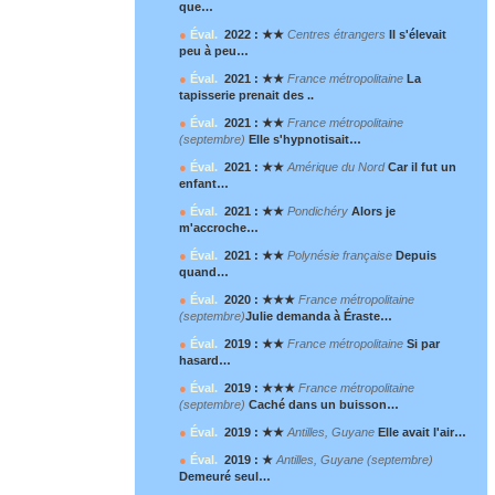
que…
●
Éval.
2022 : ★★
Centres étrangers
Il s'élevait
peu à peu…
●
Éval.
2021 : ★★
France métropolitaine
La
tapisserie prenait des ..
●
Éval.
2021 : ★★
France métropolitaine
(septembre)
Elle s'hypnotisait…
●
Éval.
2021 : ★★
Amérique du Nord
Car il fut un
enfant…
●
Éval.
2021 : ★★
Pondichéry
Alors je
m'accroche…
●
Éval.
2021 : ★★
Polynésie française
Depuis
quand…
●
Éval.
2020 : ★★★
France métropolitaine
(septembre)
Julie demanda à Éraste…
●
Éval.
2019 : ★★
France métropolitaine
Si par
hasard…
●
Éval.
2019 : ★★★
France métropolitaine
(septembre)
Caché dans un buisson…
●
Éval.
2019 : ★★
Antilles, Guyane
Elle avait l'air…
●
Éval.
2019 : ★
Antilles, Guyane (septembre)
Demeuré seul…