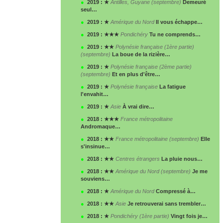
●
2019 : ★
Antilles, Guyane (septembre)
Demeuré
seul…
●
2019 : ★
Amérique du Nord
Il vous échappe…
●
2019 : ★★★
Pondichéry
Tu ne comprends…
●
2019 : ★★
Polynésie française (1
ère
partie)
(septembre)
La boue de la rizière…
●
2019 : ★
Polynésie française (2
ème
partie)
(septembre)
Et en plus d'être…
●
2019 : ★
Polynésie française
La fatigue
l'envahit…
●
2019 : ★
Asie
À vrai dire…
●
2018 : ★★★
France métropolitaine
Andromaque…
●
2018 : ★★
France métropolitaine (septembre)
Elle
s'insinue…
●
2018 : ★★
Centres étrangers
La pluie nous…
●
2018 : ★★
Amérique du Nord (septembre)
Je me
souviens…
●
2018 : ★
Amérique du Nord
Compressé à…
●
2018 : ★★
Asie
Je retrouverai sans trembler…
●
2018 : ★
Pondichéry (1
ère
partie)
Vingt fois je…