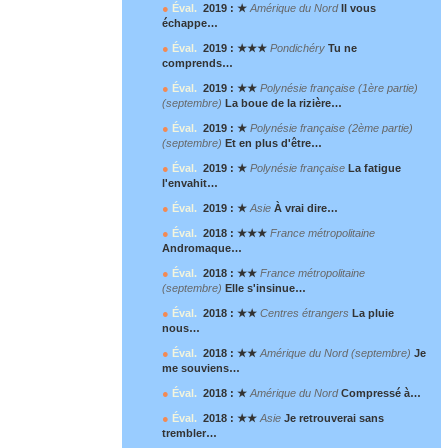
●
Éval.
2019 : ★
Amérique du Nord
Il vous
échappe…
●
Éval.
2019 : ★★★
Pondichéry
Tu ne
comprends…
●
Éval.
2019 : ★★
Polynésie française (1
ère
partie)
(septembre)
La boue de la rizière…
●
Éval.
2019 : ★
Polynésie française (2
ème
partie)
(septembre)
Et en plus d'être…
●
Éval.
2019 : ★
Polynésie française
La fatigue
l'envahit…
●
Éval.
2019 : ★
Asie
À vrai dire…
●
Éval.
2018 : ★★★
France métropolitaine
Andromaque…
●
Éval.
2018 : ★★
France métropolitaine
(septembre)
Elle s'insinue…
●
Éval.
2018 : ★★
Centres étrangers
La pluie
nous…
●
Éval.
2018 : ★★
Amérique du Nord (septembre)
Je
me souviens…
●
Éval.
2018 : ★
Amérique du Nord
Compressé à…
●
Éval.
2018 : ★★
Asie
Je retrouverai sans
trembler…