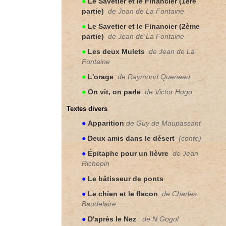
●
Le Savetier et le Financier (1
ère
partie)
de Jean de La Fontaine
●
Le Savetier et le Financier (2
ème
partie)
de Jean de La Fontaine
●
Les deux Mulets
de Jean de La
Fontaine
●
L'orage
de Raymond Queneau
●
On vit, on parle
de Victor Hugo
Textes divers
●
Apparition
de Guy de Maupassant
●
Deux amis dans le désert
(conte)
●
Épitaphe pour un lièvre
de Jean
Richepin
●
Le bâtisseur de ponts
●
Le chien et le flacon
de Charles
Baudelaire
●
D'après le Nez
de N.Gogol