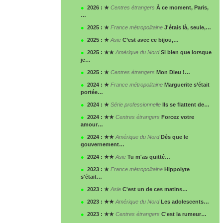
●
2026 : ★
Centres étrangers
À ce moment, Paris,
…
●
2025 : ★
France métropolitaine
J'étais là, seule,…
●
2025 : ★
Asie
C’est avec ce bijou,…
●
2025 : ★★
Amérique du Nord
Si bien que lorsque
je…
●
2025 : ★
Centres étrangers
Mon Dieu !…
●
2024 : ★
France métropolitaine
Marguerite s’était
portée…
●
2024 : ★
Série professionnelle
Ils se flattent de…
●
2024 : ★★
Centres étrangers
Forcez votre
amour…
●
2024 : ★★
Amérique du Nord
Dès que le
gouvernement…
●
2024 : ★★
Asie
Tu m'as quitté…
●
2023 : ★
France métropolitaine
Hippolyte
s'était…
●
2023 : ★
Asie
C'est un de ces matins…
●
2023 : ★★
Amérique du Nord
Les adolescents…
●
2023 : ★★
Centres étrangers
C'est la rumeur…