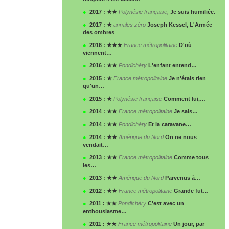
●
2017 : ★★
Polynésie française;
Je suis humiliée.
●
2017 : ★
annales zéro
Joseph Kessel, L'Armée
des ombres
●
2016 : ★★★
France métropolitaine
D'où
viennent…
●
2016 : ★★
Pondichéry
L'enfant entend…
●
2015 : ★
France métropolitaine
Je n'étais rien
qu'un…
●
2015 : ★
Polynésie française
Comment lui,…
●
2014 : ★★
France métropolitaine
Je sais…
●
2014 : ★★
Pondichéry
Et la caravane…
●
2014 : ★★
Amérique du Nord
On ne nous
vendait…
●
2013 : ★★
France métropolitaine
Comme tous
les…
●
2013 : ★★
Amérique du Nord
Parvenus à…
●
2012 : ★★
France métropolitaine
Grande fut…
●
2011 : ★★
Pondichéry
C'est avec un
enthousiasme…
●
2011 : ★★
France métropolitaine
Un jour, par