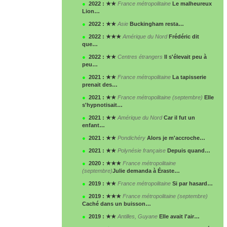
●
2022 : ★★
France métropolitaine
Le malheureux
Lion…
●
2022 : ★★
Asie
Buckingham resta…
●
2022 : ★★★
Amérique du Nord
Frédéric dit
que…
●
2022 : ★★
Centres étrangers
Il s'élevait peu à
peu…
●
2021 : ★★
France métropolitaine
La tapisserie
prenait des…
●
2021 : ★★
France métropolitaine (septembre)
Elle
s'hypnotisait…
●
2021 : ★★
Amérique du Nord
Car il fut un
enfant…
●
2021 : ★★
Pondichéry
Alors je m'accroche…
●
2021 : ★★
Polynésie française
Depuis quand…
●
2020 : ★★★
France métropolitaine
(septembre)
Julie demanda à Éraste…
●
2019 : ★★
France métropolitaine
Si par hasard…
●
2019 : ★★★
France métropolitaine (septembre)
Caché dans un buisson…
●
2019 : ★★
Antilles, Guyane
Elle avait l'air…