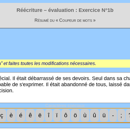
Réécriture – évaluation : Exercice N°1b
Résumé du « Coupeur de mots »
 et faites toutes les modifications nécessaires.
Caractères spéciaux
ç
è
é
ê
ë
î
ï
ô
ö
ù
û
ü
-
;