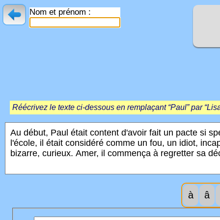
Nom et prénom :
Réécrivez le texte ci-dessous en remplaçant “Paul” par “Lisa”
à
â