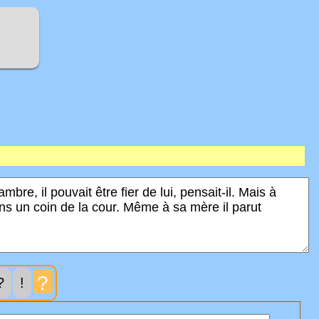
?
?
!