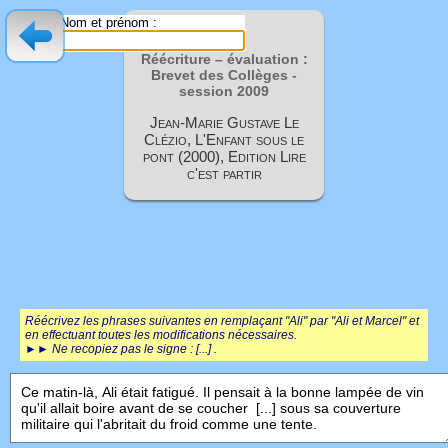
Nom et prénom :
Réécriture – évaluation :
Brevet des Collèges -
session
2009
Jean-Marie Gustave Le
Clézio, L'Enfant sous le
pont (2000), Edition Lire
c'est partir
Réécrivez les phrases suivantes en remplaçant "Ali" par "Ali et Marcel" et
en effectuant toutes les modifications nécessaires.
►► Ne recopiez pas le signe : [...] .