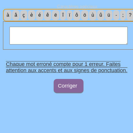
Caractères spéciaux
à
â
ç
è
é
ê
ë
î
ï
ô
ö
ù
û
ü
-
;
?
Chaque mot erroné compte pour 1 erreur. Faites
attention aux accents et aux signes de ponctuation.