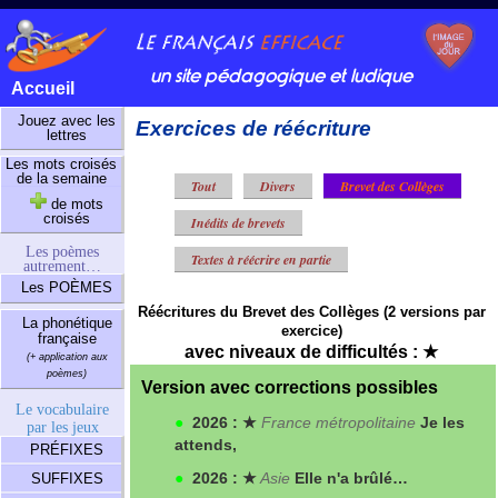
un site pédagogique et ludique
Accueil
Jouez avec les
Exercices de réécriture
lettres
Les mots croisés
de la semaine
Tout
Divers
Brevet des Collèges
de mots
croisés
Inédits de brevets
Les poèmes
Textes à réécrire en partie
autrement…
Les POÈMES
Réécritures du Brevet des Collèges (2 versions par
La phonétique
exercice)
française
avec niveaux de difficultés : ★
(+ application aux
poèmes)
Version avec corrections possibles
Le vocabulaire
●
2026 : ★
France métropolitaine
Je les
par les jeux
attends,
PRÉFIXES
●
2026 : ★
Asie
Elle n'a brûlé…
SUFFIXES