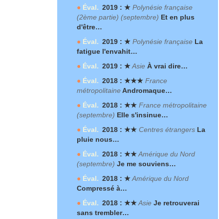
●
Éval.
2019 : ★
Polynésie française
(2
ème
partie) (septembre)
Et en plus
d'être…
●
Éval.
2019 : ★
Polynésie française
La
fatigue l'envahit…
●
Éval.
2019 : ★
Asie
À vrai dire…
●
Éval.
2018 : ★★★
France
métropolitaine
Andromaque…
●
Éval.
2018 : ★★
France métropolitaine
(septembre)
Elle s'insinue…
●
Éval.
2018 : ★★
Centres étrangers
La
pluie nous…
●
Éval.
2018 : ★★
Amérique du Nord
(septembre)
Je me souviens…
●
Éval.
2018 : ★
Amérique du Nord
Compressé à…
●
Éval.
2018 : ★★
Asie
Je retrouverai
sans trembler…