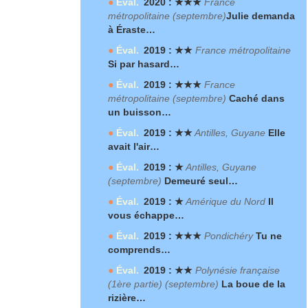
●
Éval.
2020 : ★★★
France
métropolitaine (septembre)
Julie demanda
à Éraste…
●
Éval.
2019 : ★★
France métropolitaine
Si par hasard…
●
Éval.
2019 : ★★★
France
métropolitaine (septembre)
Caché dans
un buisson…
●
Éval.
2019 : ★★
Antilles, Guyane
Elle
avait l'air…
●
Éval.
2019 : ★
Antilles, Guyane
(septembre)
Demeuré seul…
●
Éval.
2019 : ★
Amérique du Nord
Il
vous échappe…
●
Éval.
2019 : ★★★
Pondichéry
Tu ne
comprends…
●
Éval.
2019 : ★★
Polynésie française
(1
ère
partie) (septembre)
La boue de la
rizière…