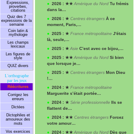
Expressions,
●
2026 : ★★
Amérique du Nord
Tu frémis
proverbes,
dans la…
citations
Quiz des 7
●
2026 : ★
Centres étrangers
À ce
expressions de la
semaine
moment, Paris,…
Coin latin &
●
2025 : ★
France métropolitaine
J'étais
mythologie
là, seule,…
Les champs
lexicaux
●
2025 : ★
Asie
C’est avec ce bijou,…
Les figures de
●
2025 : ★★
Amérique du Nord
Si bien
style
que lorsque je…
QUIZ divers
●
2025 : ★
Centres étrangers
Mon Dieu
L'orthographe
!…
par les jeux
Réécritures
●
2024 : ★
France métropolitaine
Marguerite s’était portée…
Corrigez les
erreurs
●
2024 : ★
Série professionnelle
Ils se
Dictées
flattent de…
Dictophiles et
●
2024 : ★★
Centres étrangers
Forcez
amoureux des
votre amour…
mots
Vos exercices
●
2024 : ★★
Amérique du Nord
Dès que