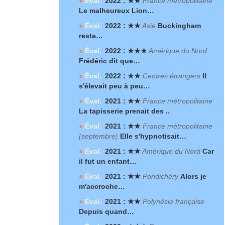
●
Éval.
2022 : ★★
France métropolitaine
Le malheureux Lion…
●
Éval.
2022 : ★★
Asie
Buckingham
resta…
●
Éval.
2022 : ★★★
Amérique du Nord
Frédéric dit que…
●
Éval.
2022 : ★★
Centres étrangers
Il
s'élevait peu à peu…
●
Éval.
2021 : ★★
France métropolitaine
La tapisserie prenait des ..
●
Éval.
2021 : ★★
France métropolitaine
(septembre)
Elle s'hypnotisait…
●
Éval.
2021 : ★★
Amérique du Nord
Car
il fut un enfant…
●
Éval.
2021 : ★★
Pondichéry
Alors je
m'accroche…
●
Éval.
2021 : ★★
Polynésie française
Depuis quand…