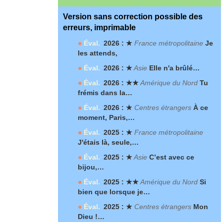
Version sans correction possible des
erreurs, imprimable
●
Éval.
2026 : ★
France métropolitaine
Je
les attends,
●
Éval.
2026 : ★
Asie
Elle n'a brûlé…
●
Éval.
2026 : ★★
Amérique du Nord
Tu
frémis dans la…
●
Éval.
2026 : ★
Centres étrangers
À ce
moment, Paris,…
●
Éval.
2025 : ★
France métropolitaine
J'étais là, seule,…
●
Éval.
2025 : ★
Asie
C’est avec ce
bijou,…
●
Éval.
2025 : ★★
Amérique du Nord
Si
bien que lorsque je…
●
Éval.
2025 : ★
Centres étrangers
Mon
Dieu !…