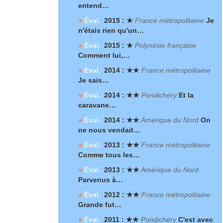
entend…
●
Éval.
2015 : ★
France métropolitaine
Je
n'étais rien qu'un…
●
Éval.
2015 : ★
Polynésie française
Comment lui,…
●
Éval.
2014 : ★★
France métropolitaine
Je sais…
●
Éval.
2014 : ★★
Pondichéry
Et la
caravane…
●
Éval.
2014 : ★★
Amérique du Nord
On
ne nous vendait…
●
Éval.
2013 : ★★
France métropolitaine
Comme tous les…
●
Éval.
2013 : ★★
Amérique du Nord
Parvenus à…
●
Éval.
2012 : ★★
France métropolitaine
Grande fut…
●
Éval.
2011 : ★★
Pondichéry
C'est avec