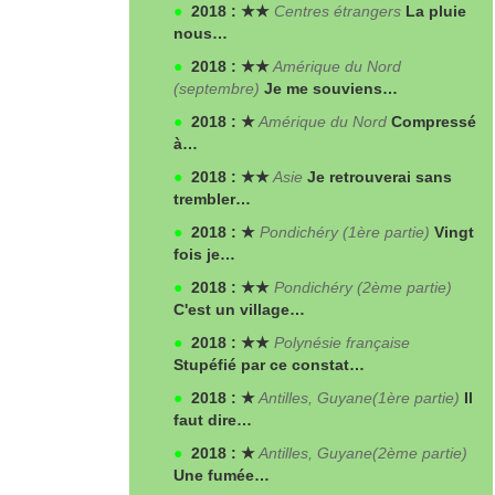
●
2018 : ★★
Centres étrangers
La pluie
nous…
●
2018 : ★★
Amérique du Nord
(septembre)
Je me souviens…
●
2018 : ★
Amérique du Nord
Compressé
à…
●
2018 : ★★
Asie
Je retrouverai sans
trembler…
●
2018 : ★
Pondichéry (1
ère
partie)
Vingt
fois je…
●
2018 : ★★
Pondichéry (2
ème
partie)
C'est un village…
●
2018 : ★★
Polynésie française
Stupéfié par ce constat…
●
2018 : ★
Antilles, Guyane(1
ère
partie)
Il
faut dire…
●
2018 : ★
Antilles, Guyane(2
ème
partie)
Une fumée…