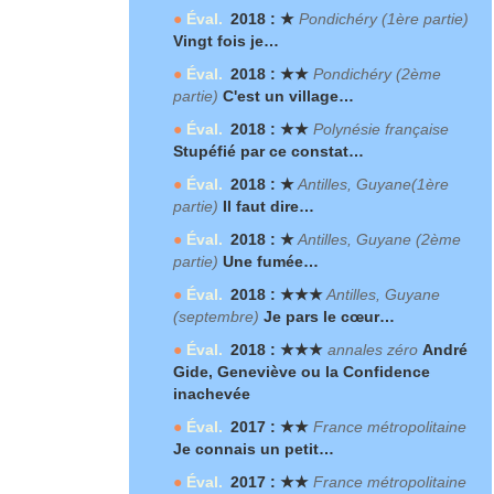
●
Éval.
2018 : ★
Pondichéry (1
ère
partie)
Vingt fois je…
●
Éval.
2018 : ★★
Pondichéry (2
ème
partie)
C'est un village…
●
Éval.
2018 : ★★
Polynésie française
Stupéfié par ce constat…
●
Éval.
2018 : ★
Antilles, Guyane(1
ère
partie)
Il faut dire…
●
Éval.
2018 : ★
Antilles, Guyane (2
ème
partie)
Une fumée…
●
Éval.
2018 : ★★★
Antilles, Guyane
(septembre)
Je pars le cœur…
●
Éval.
2018 : ★★★
annales zéro
André
Gide, Geneviève ou la Confidence
inachevée
●
Éval.
2017 : ★★
France métropolitaine
Je connais un petit…
●
Éval.
2017 : ★★
France métropolitaine