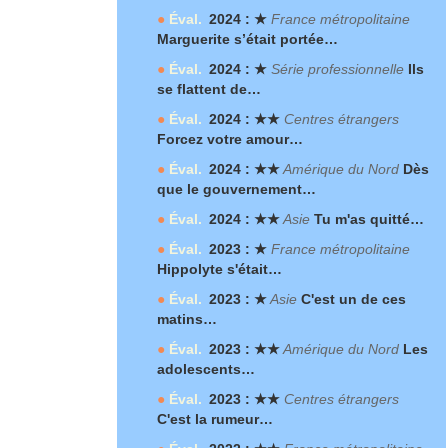
●
Éval.
2024 : ★
France métropolitaine
Marguerite s’était portée…
●
Éval.
2024 : ★
Série professionnelle
Ils
se flattent de…
●
Éval.
2024 : ★★
Centres étrangers
Forcez votre amour…
●
Éval.
2024 : ★★
Amérique du Nord
Dès
que le gouvernement…
●
Éval.
2024 : ★★
Asie
Tu m'as quitté…
●
Éval.
2023 : ★
France métropolitaine
Hippolyte s'était…
●
Éval.
2023 : ★
Asie
C'est un de ces
matins…
●
Éval.
2023 : ★★
Amérique du Nord
Les
adolescents…
●
Éval.
2023 : ★★
Centres étrangers
C'est la rumeur…