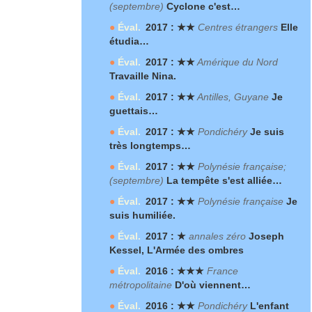
(septembre)
Cyclone c'est…
●
Éval.
2017 : ★★
Centres étrangers
Elle
étudia…
●
Éval.
2017 : ★★
Amérique du Nord
Travaille Nina.
●
Éval.
2017 : ★★
Antilles, Guyane
Je
guettais…
●
Éval.
2017 : ★★
Pondichéry
Je suis
très longtemps…
●
Éval.
2017 : ★★
Polynésie française;
(septembre)
La tempête s'est alliée…
●
Éval.
2017 : ★★
Polynésie française
Je
suis humiliée.
●
Éval.
2017 : ★
annales zéro
Joseph
Kessel, L'Armée des ombres
●
Éval.
2016 : ★★★
France
métropolitaine
D'où viennent…
●
Éval.
2016 : ★★
Pondichéry
L'enfant