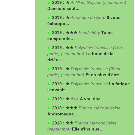
●
2019 : ★
Antilles, Guyane (septembre)
Demeuré seul…
●
2019 : ★
Amérique du Nord
Il vous
échappe…
●
2019 : ★★★
Pondichéry
Tu ne
comprends…
●
2019 : ★★
Polynésie française (1
ère
partie) (septembre)
La boue de la
rizière…
●
2019 : ★
Polynésie française (2
ème
partie) (septembre)
Et en plus d'être…
●
2019 : ★
Polynésie française
La fatigue
l'envahit…
●
2019 : ★
Asie
À vrai dire…
●
2018 : ★★★
France métropolitaine
Andromaque…
●
2018 : ★★
France métropolitaine
(septembre)
Elle s'insinue…