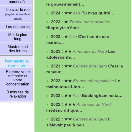
numérisés
le gouvernement…
Trouvez le mot
●
2024 : ★★
Asie
Tu m'as quitté…
(inspiré de Wordle et
Motus)
●
2023 : ★
France métropolitaine
Les scrabbles
Hippolyte s'était…
Mot le plus
●
2023 : ★
Asie
C'est un de ces
long
matins…
Mastermind
des lettres
●
2023 : ★★
Amérique du Nord
Les
adolescents…
Pour mieux se
concentrer
●
2023 : ★★
Centres étrangers
C'est la
Exercez votre
rumeur…
mémoire et
votre
●
2022 : ★★
France métropolitaine
Le
concentration
malheureux Lion…
3 minutes de
●
2022 : ★★
Asie
Buckingham resta…
relaxation
●
2022 : ★★★
Amérique du Nord
Frédéric dit que…
●
2022 : ★★
Centres étrangers
Il
s'élevait peu à peu…