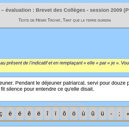
 – évaluation : Brevet des Collèges - session
2009 (P
Texte de Henri Troyat, Tant que la terre durera
u présent de l'indicatif et en remplaçant « elle « par « je ». Vo
Caractères spéciaux
ç
è
é
ê
ë
î
ï
ô
ö
ù
û
ü
-
;