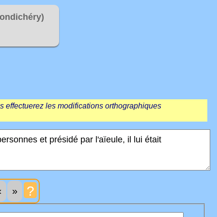
ondichéry)
us effectuerez les modifications orthographiques
?
«
»