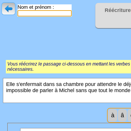
Nom et prénom :
Réécriture
Vous réécrirez le passage ci-dessous en mettant les verbes a
nécessaires.
à
â