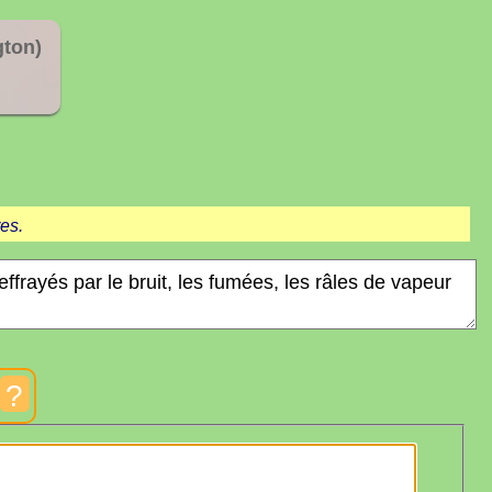
gton)
es.
?