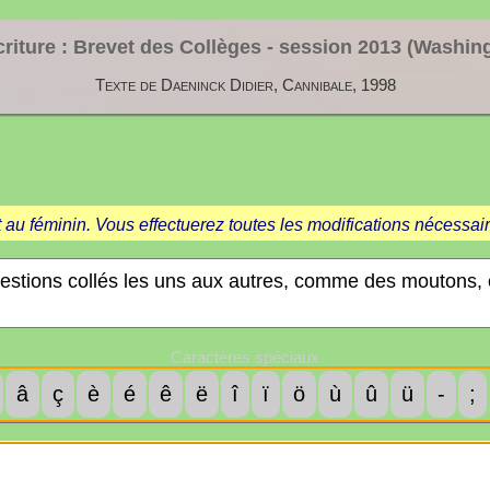
riture : Brevet des Collèges - session
2013 (Washin
Texte de Daeninck Didier, Cannibale, 1998
 au féminin. Vous effectuerez toutes les modifications nécessair
Caractères spéciaux
â
ç
è
é
ê
ë
î
ï
ö
ù
û
ü
-
;