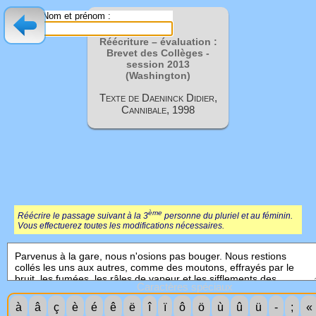
Nom et prénom :
Réécriture – évaluation :
Brevet des Collèges -
session
2013
(Washington)
Texte de Daeninck Didier,
Cannibale, 1998
ème
Réécrire le passage suivant à la 3
personne du pluriel et au féminin.
Vous effectuerez toutes les modifications nécessaires.
Caractères spéciaux
à
â
ç
è
é
ê
ë
î
ï
ô
ö
ù
û
ü
-
;
«