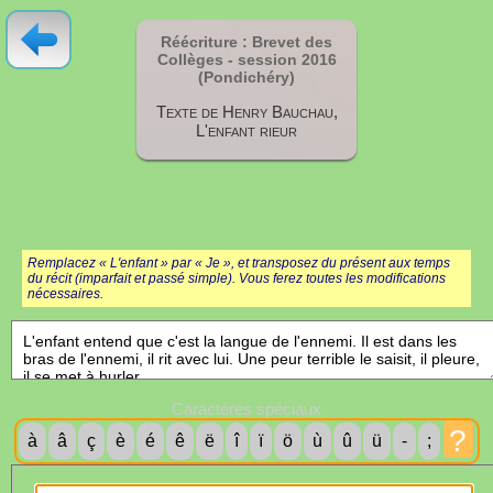
Réécriture : Brevet des
Collèges - session
2016
(Pondichéry)
Texte de Henry Bauchau,
L'enfant rieur
Remplacez « L'enfant » par « Je », et transposez du présent aux temps
du récit (imparfait et passé simple). Vous ferez toutes les modifications
nécessaires.
Caractères spéciaux
?
à
â
ç
è
é
ê
ë
î
ï
ö
ù
û
ü
-
;